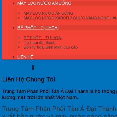
MÁY LỌC NƯỚC ĂN UỐNG
MÁY LỌC NƯỚC ĂN UỐNG
MÁY LỌC NƯỚC KAROFI 3 CHỨC NĂNG NÓNG LẠ
BỂ PHỐT - TỰ HOẠI
BỂ PHỐT - TỰ HOẠI
Tự hoại đại thành
Bồn tự hoại Bình Minh cao cấp
LIÊN HỆ
TRANG CHỦ
||
Liên Hệ Chúng Tôi
Liên Hệ Chúng Tôi
Trung Tâm Phân Phối Tân Á Đại Thành là hệ thống
lượng mặt trời lớn nhất Việt Nam.
Trung Tâm Phân Phối Tân Á Đại Thành 
xuất bồn nước và máy nước nóng năng 