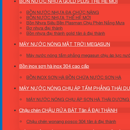
BỒN NƯỚC NHỰA GOLD PLUS THE HE MOI
BỒN NƯỚC NHỰA ĐA CHỨC NĂNG
BỒN NƯỚC NHỰA THẾ HỆ MỚI
Bồn Nhựa Siêu Bền Plasman Chịu Phèn Nắng Mưa
Bơ nhựa đại thành
Bồn nhựa đại thành gold tân á đại thành
MÁY NƯỚC NÓNG MẶT TRỜI MEGASUN
Máy nước nóng tấm phẳng megasun chịu áp lực nư
Bồn inox sơn hà inox 304 cao cấp
BỒN INOX SƠN HÀ BỒN CHỨA NƯỚC SƠN HÀ
MÁY NƯỚC NÓNG CHỊU ÁP TẤM PHẲNG THÁI 
MÁY NƯỚC NÓNG CHỊU ÁP SƠN HÀ THÁI DƯƠNG
Chậu chén CHẬU RỬA BÁT Tân Á ĐẠI THÀNH
Chậu chén wonang posco 304 tân á đại thành