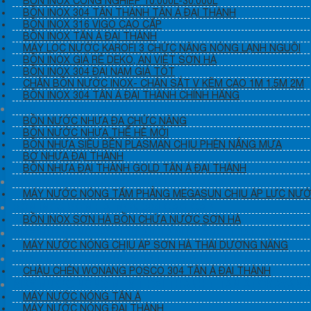
BỒN INOX CÔNG NGHIỆP 10.000L-30.000L
BỒN INOX 304 TÂN THÀNH TÂN Á ĐẠI THÀNH
BỒN INOX 316 VIGO CAO CẤP
BỒN INOX TÂN Á ĐẠI THÀNH
MÁY LỌC NƯỚC KAROFI 3 CHỨC NĂNG NÓNG LẠNH NGUỘI
BỒN INOX GIÁ RẺ DEKO, AN VIỆT SƠN HÀ
BỒN INOX 304 ĐẠI NAM GIÁ TỐT
CHÂN BỒN NƯỚC INOX- CHÂN SẮT V KẼM CAO 1M 1.5M 2M
BỒN INOX 304 TÂN Á ĐẠI THÀNH CHÍNH HÃNG
BỒN NƯỚC NHỰA GOLD PLUS THE HE MOI
BỒN NƯỚC NHỰA ĐA CHỨC NĂNG
BỒN NƯỚC NHỰA THẾ HỆ MỚI
BỒN NHỰA SIÊU BỀN PLASMAN CHỊU PHÈN NẮNG MƯA
BƠ NHỰA ĐẠI THÀNH
BỒN NHỰA ĐẠI THÀNH GOLD TÂN Á ĐẠI THÀNH
MÁY NƯỚC NÓNG MẶT TRỜI MEGASUN
MÁY NƯỚC NÓNG TẤM PHẲNG MEGASUN CHỊU ÁP LỰC NƯ
BỒN INOX SƠN HÀ INOX 304 CAO CẤP
BỒN INOX SƠN HÀ BỒN CHỨA NƯỚC SƠN HÀ
MÁY NƯỚC NÓNG CHỊU ÁP TẤM PHẲNG THÁI DƯƠNG 
MÁY NƯỚC NÓNG CHỊU ÁP SƠN HÀ THÁI DƯƠNG NĂNG
CHẬU CHÉN CHẬU RỬA BÁT TÂN Á ĐẠI THÀNH
CHẬU CHÉN WONANG POSCO 304 TÂN Á ĐẠI THÀNH
MÁY NƯỚC NÓNG NLMT ĐẠI THÀNH + TÂN Á+OKAYAM
MÁY NƯỚC NÓNG TÂN Á
MÁY NƯỚC NÓNG ĐẠI THÀNH