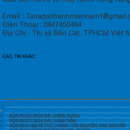
Email : Tanadaithanhmiennam1@gmail
Điện Thoại : 0847450494
Địa Chỉ : Thị xã Bến Cát, TPHCM Việt
CÁC TIN KHÁC
Liên Hệ Chúng Tôi
Chính sách giao hàng vận chuyển
Chính Sách Bảo Mật Thông Tin
BỒN NƯỚC INOX ĐẠI THÀNH TÂN Á INOX GIÁ RẺ
BỒN NƯỚC INOX ĐẠI THÀNH ĐỨNG
BỒN NƯỚC INOX ĐẠI THÀNH NẰM
BỒN INOX GIÁ RẺ PHÚ THÀNH, TÂN NGUYÊN, CAO NGUYÊN