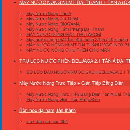
MÁY NƯỚC NÓNG NLMT ĐẠI THÀNH + TÂN Á+O
Máy Nước Nóng Tân Á
Máy Nước Nóng Đại Thành
Máy Nước Nóng OKAYAMA
Máy Nước Nóng Tấm Phẳng Đại Thành
MÁY NƯỚC NÓNG MẶT TRỜI ARONI
Máy nước nóng mặt trời đại thành 8 tân á đại thành
MÁY NƯỚC NÓNG NLMT ĐẠI THÀNH VIGO INOX 316
MÁY NƯỚC NÓNG CHỊU PHÈN CHỊU MẶN
TRỤ LỌC NƯỚC PHÈN BELUAGA 2.1 TÂN Á ĐẠI 
BỘ LỌC ĐÀU NGUỒN NƯỚC SẠCH BELUAGA 2.1 TÂ
Máy Nước Nóng Trực Tiếp + Gián Tiếp Bằng Điện
Máy Nước Nóng Trực Tiếp Bằng Điện Tân Á Đại Th
Máy Nước Nóng Gián Tiếp Bằng Điện
Bồn inox đại nam, tân thành
inox đại nam sus 304