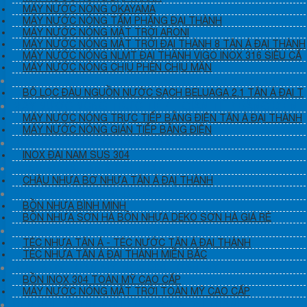
MÁY NƯỚC NÓNG OKAYAMA
MÁY NƯỚC NÓNG TẤM PHẲNG ĐẠI THÀNH
MÁY NƯỚC NÓNG MẶT TRỜI ARONI
MÁY NƯỚC NÓNG MẶT TRỜI ĐẠI THÀNH 8 TÂN Á ĐẠI THÀNH
MÁY NƯỚC NÓNG NLMT ĐẠI THÀNH VIGO INOX 316 SIÊU CẤ
MÁY NƯỚC NÓNG CHỊU PHÈN CHỊU MẶN
TRỤ LỌC NƯỚC PHÈN BELUAGA 2.1 TÂN Á ĐẠI THÀNH
BỘ LỌC ĐÀU NGUỒN NƯỚC SẠCH BELUAGA 2.1 TÂN Á ĐẠI T
MÁY NƯỚC NÓNG TRỰC TIẾP + GIÁN TIẾP BẰNG ĐIỆN
MÁY NƯỚC NÓNG TRỰC TIẾP BẰNG ĐIỆN TÂN Á ĐẠI THÀNH
MÁY NƯỚC NÓNG GIÁN TIẾP BẰNG ĐIỆN
BỒN INOX ĐẠI NAM, TÂN THÀNH
INOX ĐẠI NAM SUS 304
CHẬU NHỰA TÂN Á ĐẠI THÀNH
CHẬU NHỰA BƠ NHỰA TÂN Á ĐẠI THÀNH
NHỰA BÌNH MINH, NHỰA GIÁ RẺ
BỒN NHỰA BÌNH MINH
BỒN NHỰA SƠN HÀ BỒN NHỰA DEKO SƠN HÀ GIÁ RẺ
TÉC NƯỚC TÂN Á ĐẠI THÀNH- TÉC NHỰA TÂN Á
TÉC NHỰA TÂN Á - TÉC NƯỚC TÂN Á ĐẠI THÀNH
TÉC NHƯA TÂN Á ĐẠI THÀNH MIỀN BẮC
BỒN INOX TOÀN MỸ INOX 304 TOÀN MỸ
BỒN INOX 304 TOÀN MỸ CAO CẤP
MÁY NƯỚC NÓNG MẶT TRỜI TOÀN MỸ CAO CẤP
SEN VÒI TẮM NÓNG LẠNH TÂN Á ĐẠI THÀNH