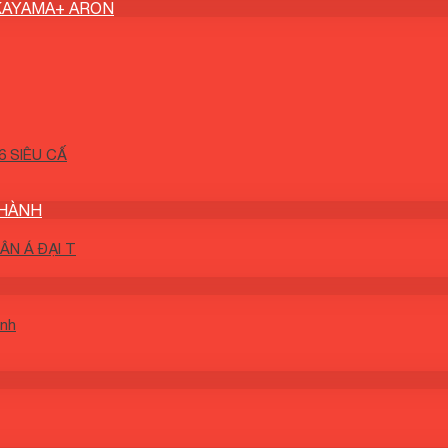
KAYAMA+ ARON
 SIÊU CẤ
THÀNH
N Á ĐẠI T
ành