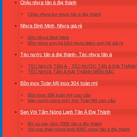
Chậu nhựa tân á đại thành
Chậu nhựa bơ nhựa tân á đại thành
Nhựa Bình Minh, Nhựa giá rẻ
Bồn Nhựa Bình Minh
Bồn nhựa sơn hà bồn nhựa deko sơn hà giá rẻ
Téc nước tân á đại thành- Téc nhựa tân á
TÉC NHỰA TÂN Á - TÉC NƯỚC TÂN Á ĐẠI THÀNH
TÉC NHƯA TÂN Á ĐẠI THÀNH MIỀN BẮC
Bồn inox Toàn Mỹ inox 304 toàn mỹ
Bồn inox 304 toàn mỹ cao cấp
Máy nước nóng mặt trời Toàn Mỹ cao cấp
Sen Vòi Tắm Nóng Lạnh Tân Á Đại Thành
Bộ củ sen tắm 709S tân á đại thành
Vòi rửa chén nóng lạnh 806C rossi tân á đại thành