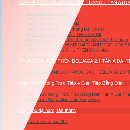
MÁY NƯỚC NÓNG NLMT ĐẠI THÀNH + TÂN Á+O
Máy Nước Nóng Tân Á
Máy Nước Nóng Đại Thành
Máy Nước Nóng OKAYAMA
Máy Nước Nóng Tấm Phẳng Đại Thành
MÁY NƯỚC NÓNG MẶT TRỜI ARONI
Máy nước nóng mặt trời đại thành 8 tân á đại thành
MÁY NƯỚC NÓNG NLMT ĐẠI THÀNH VIGO INOX 316
MÁY NƯỚC NÓNG CHỊU PHÈN CHỊU MẶN
TRỤ LỌC NƯỚC PHÈN BELUAGA 2.1 TÂN Á ĐẠI 
BỘ LỌC ĐÀU NGUỒN NƯỚC SẠCH BELUAGA 2.1 TÂ
Máy Nước Nóng Trực Tiếp + Gián Tiếp Bằng Điện
Máy Nước Nóng Trực Tiếp Bằng Điện Tân Á Đại Th
Máy Nước Nóng Gián Tiếp Bằng Điện
Bồn inox đại nam, tân thành
inox đại nam sus 304