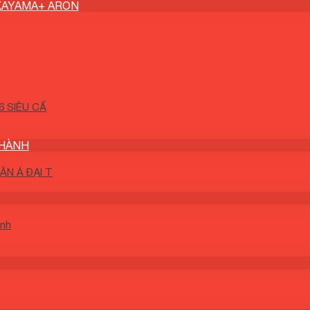
KAYAMA+ ARON
 SIÊU CẤ
THÀNH
N Á ĐẠI T
ành