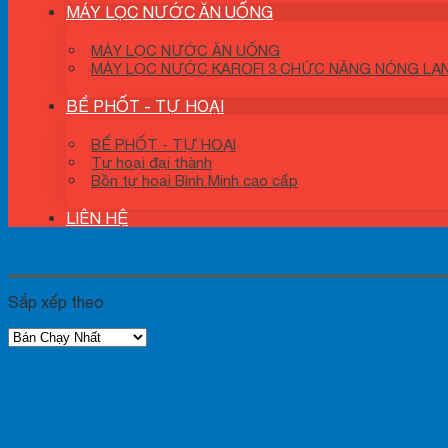
MÁY LỌC NƯỚC ĂN UỐNG
MÁY LỌC NƯỚC ĂN UỐNG
MÁY LỌC NƯỚC KAROFI 3 CHỨC NĂNG NÓNG LẠ
BỂ PHỐT - TỰ HOẠI
BỂ PHỐT - TỰ HOẠI
Tự hoại đại thành
Bồn tự hoại Bình Minh cao cấp
LIÊN HỆ
MÁY NƯỚC NÓNG OKAYAMA
Sắp xếp theo