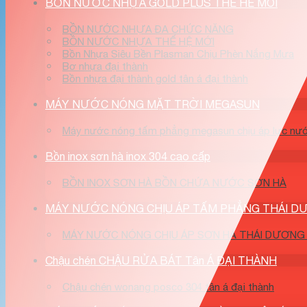
BỒN NƯỚC NHỰA GOLD PLUS THE HE MOI
BỒN NƯỚC NHỰA ĐA CHỨC NĂNG
BỒN NƯỚC NHỰA THẾ HỆ MỚI
Bồn Nhựa Siêu Bền Plasman Chịu Phèn Nắng Mưa
Bơ nhựa đại thành
Bồn nhựa đại thành gold tân á đại thành
MÁY NƯỚC NÓNG MẶT TRỜI MEGASUN
Máy nước nóng tấm phẳng megasun chịu áp lực nư
Bồn inox sơn hà inox 304 cao cấp
BỒN INOX SƠN HÀ BỒN CHỨA NƯỚC SƠN HÀ
MÁY NƯỚC NÓNG CHỊU ÁP TẤM PHẲNG THÁI 
MÁY NƯỚC NÓNG CHỊU ÁP SƠN HÀ THÁI DƯƠNG
Chậu chén CHẬU RỬA BÁT Tân Á ĐẠI THÀNH
Chậu chén wonang posco 304 tân á đại thành