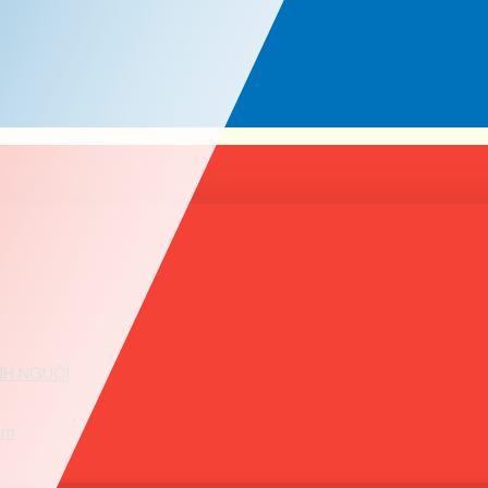
NH NGUỘI
2m