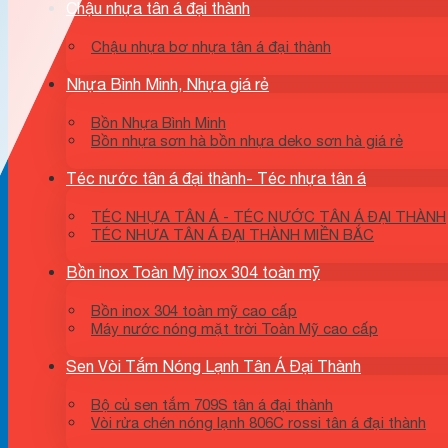
Chậu nhựa tân á đại thành
Chậu nhựa bơ nhựa tân á đại thành
Nhựa Bình Minh, Nhựa giá rẻ
Bồn Nhựa Bình Minh
Bồn nhựa sơn hà bồn nhựa deko sơn hà giá rẻ
Téc nước tân á đại thành- Téc nhựa tân á
TÉC NHỰA TÂN Á - TÉC NƯỚC TÂN Á ĐẠI THÀNH
TÉC NHƯA TÂN Á ĐẠI THÀNH MIỀN BẮC
Bồn inox Toàn Mỹ inox 304 toàn mỹ
Bồn inox 304 toàn mỹ cao cấp
Máy nước nóng mặt trời Toàn Mỹ cao cấp
Sen Vòi Tắm Nóng Lạnh Tân Á Đại Thành
Bộ củ sen tắm 709S tân á đại thành
Vòi rửa chén nóng lạnh 806C rossi tân á đại thành