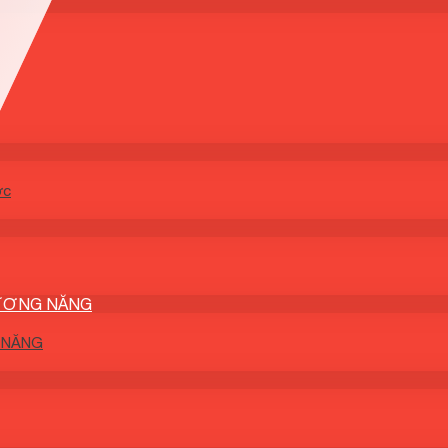
ớc
DƯƠNG NĂNG
 NĂNG