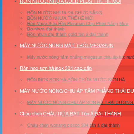
BỒN NƯỚC NHỰA GOLD PLUS THE HE MOI
BỒN NƯỚC NHỰA ĐA CHỨC NĂNG
BỒN NƯỚC NHỰA THẾ HỆ MỚI
Bồn Nhựa Siêu Bền Plasman Chịu Phèn Nắng Mưa
Bơ nhựa đại thành
Bồn nhựa đại thành gold tân á đại thành
MÁY NƯỚC NÓNG MẶT TRỜI MEGASUN
Máy nước nóng tấm phẳng megasun chịu áp lực nư
Bồn inox sơn hà inox 304 cao cấp
BỒN INOX SƠN HÀ BỒN CHỨA NƯỚC SƠN HÀ
MÁY NƯỚC NÓNG CHỊU ÁP TẤM PHẲNG THÁI 
MÁY NƯỚC NÓNG CHỊU ÁP SƠN HÀ THÁI DƯƠNG
Chậu chén CHẬU RỬA BÁT Tân Á ĐẠI THÀNH
Chậu chén wonang posco 304 tân á đại thành