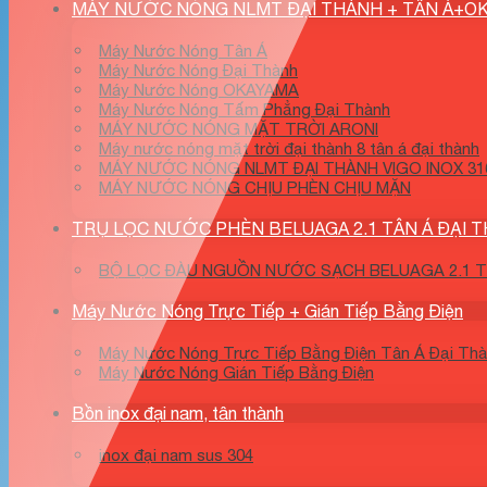
MÁY NƯỚC NÓNG NLMT ĐẠI THÀNH + TÂN Á+O
Máy Nước Nóng Tân Á
Máy Nước Nóng Đại Thành
Máy Nước Nóng OKAYAMA
Máy Nước Nóng Tấm Phẳng Đại Thành
MÁY NƯỚC NÓNG MẶT TRỜI ARONI
Máy nước nóng mặt trời đại thành 8 tân á đại thành
MÁY NƯỚC NÓNG NLMT ĐẠI THÀNH VIGO INOX 316
MÁY NƯỚC NÓNG CHỊU PHÈN CHỊU MẶN
TRỤ LỌC NƯỚC PHÈN BELUAGA 2.1 TÂN Á ĐẠI 
BỘ LỌC ĐÀU NGUỒN NƯỚC SẠCH BELUAGA 2.1 TÂ
Máy Nước Nóng Trực Tiếp + Gián Tiếp Bằng Điện
Máy Nước Nóng Trực Tiếp Bằng Điện Tân Á Đại Th
Máy Nước Nóng Gián Tiếp Bằng Điện
Bồn inox đại nam, tân thành
inox đại nam sus 304