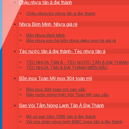
Chậu nhựa tân á đại thành
Chậu nhựa bơ nhựa tân á đại thành
Nhựa Bình Minh, Nhựa giá rẻ
Bồn Nhựa Bình Minh
Bồn nhựa sơn hà bồn nhựa deko sơn hà giá rẻ
Téc nước tân á đại thành- Téc nhựa tân á
TÉC NHỰA TÂN Á - TÉC NƯỚC TÂN Á ĐẠI THÀNH
TÉC NHƯA TÂN Á ĐẠI THÀNH MIỀN BẮC
Bồn inox Toàn Mỹ inox 304 toàn mỹ
Bồn inox 304 toàn mỹ cao cấp
Máy nước nóng mặt trời Toàn Mỹ cao cấp
Sen Vòi Tắm Nóng Lạnh Tân Á Đại Thành
Bộ củ sen tắm 709S tân á đại thành
Vòi rửa chén nóng lạnh 806C rossi tân á đại thành