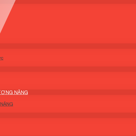
ớc
DƯƠNG NĂNG
 NĂNG