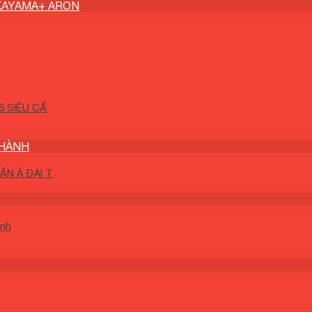
KAYAMA+ ARON
 SIÊU CẤ
THÀNH
N Á ĐẠI T
ành