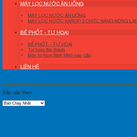
MÁY LỌC NƯỚC ĂN UỐNG
MÁY LỌC NƯỚC ĂN UỐNG
MÁY LỌC NƯỚC KAROFI 3 CHỨC NĂNG NÓNG LẠ
BỂ PHỐT - TỰ HOẠI
BỂ PHỐT - TỰ HOẠI
Tự hoại đại thành
Bồn tự hoại Bình Minh cao cấp
LIÊN HỆ
SEN VÒI TẮM NÓNG LẠNH TÂN Á ĐẠI THÀ
Sắp xếp theo