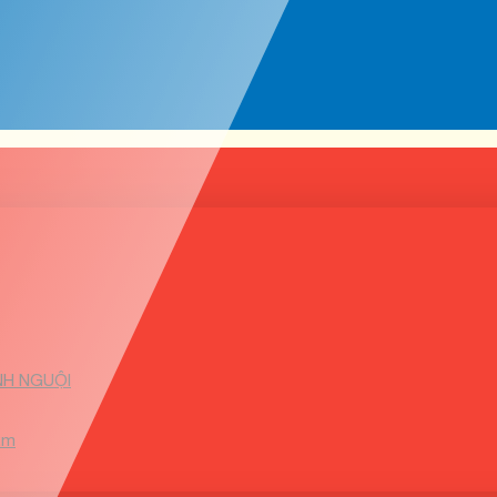
NH NGUỘI
2m