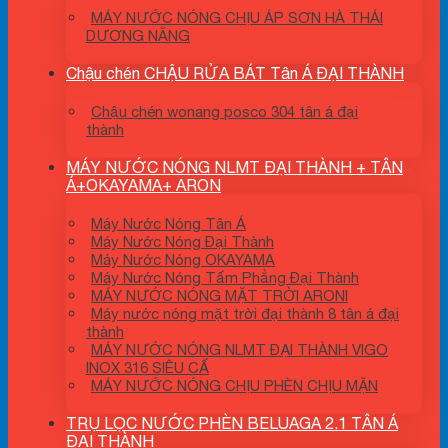
MÁY NƯỚC NÓNG CHỊU ÁP SƠN HÀ THÁI
DƯƠNG NĂNG
Chậu chén CHẬU RỬA BÁT Tân Á ĐẠI THÀNH
Chậu chén wonang posco 304 tân á đại
thành
MÁY NƯỚC NÓNG NLMT ĐẠI THÀNH + TÂN
Á+OKAYAMA+ ARON
Máy Nước Nóng Tân Á
Máy Nước Nóng Đại Thành
Máy Nước Nóng OKAYAMA
Máy Nước Nóng Tấm Phẳng Đại Thành
MÁY NƯỚC NÓNG MẶT TRỜI ARONI
Máy nước nóng mặt trời đại thành 8 tân á đại
thành
MÁY NƯỚC NÓNG NLMT ĐẠI THÀNH VIGO
INOX 316 SIÊU CẤ
MÁY NƯỚC NÓNG CHỊU PHÈN CHỊU MẶN
TRỤ LỌC NƯỚC PHÈN BELUAGA 2.1 TÂN Á
ĐẠI THÀNH