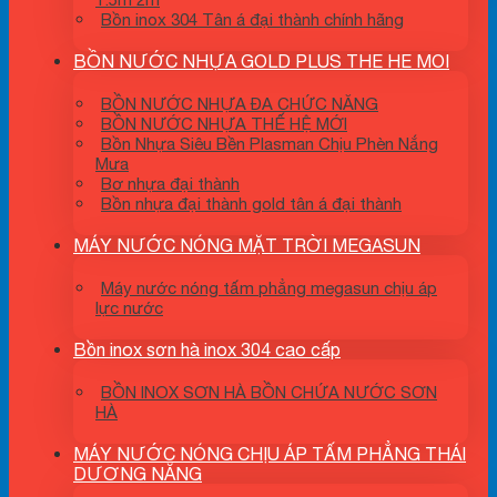
Bồn inox 304 Tân á đại thành chính hãng
BỒN NƯỚC NHỰA GOLD PLUS THE HE MOI
BỒN NƯỚC NHỰA ĐA CHỨC NĂNG
BỒN NƯỚC NHỰA THẾ HỆ MỚI
Bồn Nhựa Siêu Bền Plasman Chịu Phèn Nắng
Mưa
Bơ nhựa đại thành
Bồn nhựa đại thành gold tân á đại thành
MÁY NƯỚC NÓNG MẶT TRỜI MEGASUN
Máy nước nóng tấm phẳng megasun chịu áp
lực nước
Bồn inox sơn hà inox 304 cao cấp
BỒN INOX SƠN HÀ BỒN CHỨA NƯỚC SƠN
HÀ
MÁY NƯỚC NÓNG CHỊU ÁP TẤM PHẲNG THÁI
DƯƠNG NĂNG