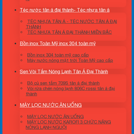
Téc nước tân á đại thành- Téc nhựa tân á
TÉC NHỰA TÂN Á - TÉC NƯỚC TÂN Á ĐẠI
THÀNH
TÉC NHƯA TÂN Á ĐẠI THÀNH MIỀN BẮC
Bồn inox Toàn Mỹ inox 304 toàn mỹ
Bồn inox 304 toàn mỹ cao cấp
Máy nước nóng mặt trời Toàn Mỹ cao cấp
Sen Vòi Tắm Nóng Lạnh Tân Á Đại Thành
Bộ củ sen tắm 709S tân á đại thành
Vòi rửa chén nóng lạnh 806C rossi tân á đại
thành
MÁY LỌC NƯỚC ĂN UỐNG
MÁY LỌC NƯỚC ĂN UỐNG
MÁY LỌC NƯỚC KAROFI 3 CHỨC NĂNG
NÓNG LẠNH NGUỘI