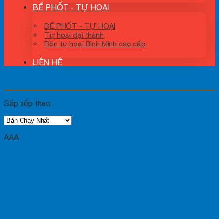
BỂ PHỐT - TỰ HOẠI
BỂ PHỐT - TỰ HOẠI
Tự hoại đại thành
Bồn tự hoại Bình Minh cao cấp
LIÊN HỆ
BỒN NƯỚC NHỰA ĐA CHỨC NĂNG
Sắp xếp theo
AAA