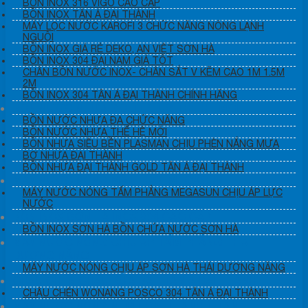
BỒN INOX 316 VIGO CAO CẤP
BỒN INOX TÂN Á ĐẠI THÀNH
MÁY LỌC NƯỚC KAROFI 3 CHỨC NĂNG NÓNG LẠNH
NGUỘI
BỒN INOX GIÁ RẺ DEKO, AN VIỆT SƠN HÀ
BỒN INOX 304 ĐẠI NAM GIÁ TỐT
CHÂN BỒN NƯỚC INOX- CHÂN SẮT V KẼM CAO 1M 1.5M
2M
BỒN INOX 304 TÂN Á ĐẠI THÀNH CHÍNH HÃNG
BỒN NƯỚC NHỰA GOLD PLUS THE HE MOI
BỒN NƯỚC NHỰA ĐA CHỨC NĂNG
BỒN NƯỚC NHỰA THẾ HỆ MỚI
BỒN NHỰA SIÊU BỀN PLASMAN CHỊU PHÈN NẮNG MƯA
BƠ NHỰA ĐẠI THÀNH
BỒN NHỰA ĐẠI THÀNH GOLD TÂN Á ĐẠI THÀNH
MÁY NƯỚC NÓNG MẶT TRỜI MEGASUN
MÁY NƯỚC NÓNG TẤM PHẲNG MEGASUN CHỊU ÁP LỰC
NƯỚC
BỒN INOX SƠN HÀ INOX 304 CAO CẤP
BỒN INOX SƠN HÀ BỒN CHỨA NƯỚC SƠN HÀ
MÁY NƯỚC NÓNG CHỊU ÁP TẤM PHẲNG THÁI
DƯƠNG NĂNG
MÁY NƯỚC NÓNG CHỊU ÁP SƠN HÀ THÁI DƯƠNG NĂNG
CHẬU CHÉN CHẬU RỬA BÁT TÂN Á ĐẠI THÀNH
CHẬU CHÉN WONANG POSCO 304 TÂN Á ĐẠI THÀNH
MÁY NƯỚC NÓNG NLMT ĐẠI THÀNH + TÂN