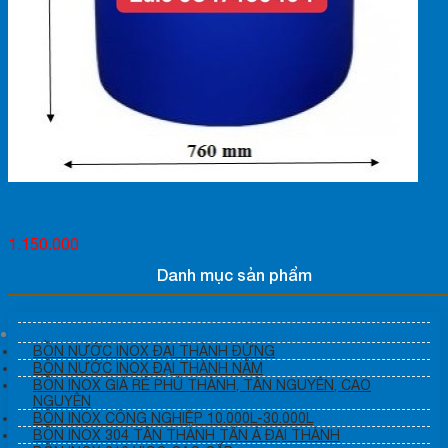
Bồn nhựa đại thành 500 lít đứng
1.150.000
Danh mục sản phẩm
BỒN NƯỚC INOX ĐẠI THÀNH TÂN Á INOX GIÁ RẺ
BỒN NƯỚC INOX ĐẠI THÀNH ĐỨNG
BỒN NƯỚC INOX ĐẠI THÀNH NẰM
BỒN INOX GIÁ RẺ PHÚ THÀNH, TÂN NGUYÊN, CAO
NGUYÊN
BỒN INOX CÔNG NGHIỆP 10.000L-30.000L
BỒN INOX 304 TÂN THÀNH TÂN Á ĐẠI THÀNH