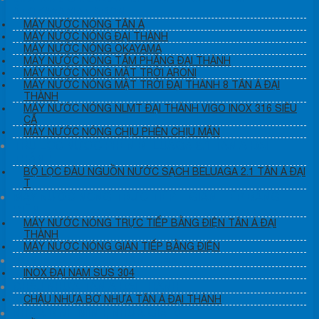
Á+OKAYAMA+ ARON
MÁY NƯỚC NÓNG TÂN Á
MÁY NƯỚC NÓNG ĐẠI THÀNH
MÁY NƯỚC NÓNG OKAYAMA
MÁY NƯỚC NÓNG TẤM PHẲNG ĐẠI THÀNH
MÁY NƯỚC NÓNG MẶT TRỜI ARONI
MÁY NƯỚC NÓNG MẶT TRỜI ĐẠI THÀNH 8 TÂN Á ĐẠI
THÀNH
MÁY NƯỚC NÓNG NLMT ĐẠI THÀNH VIGO INOX 316 SIÊU
CẤ
MÁY NƯỚC NÓNG CHỊU PHÈN CHỊU MẶN
TRỤ LỌC NƯỚC PHÈN BELUAGA 2.1 TÂN Á ĐẠI
THÀNH
BỘ LỌC ĐÀU NGUỒN NƯỚC SẠCH BELUAGA 2.1 TÂN Á ĐẠI
T
MÁY NƯỚC NÓNG TRỰC TIẾP + GIÁN TIẾP BẰNG
ĐIỆN
MÁY NƯỚC NÓNG TRỰC TIẾP BẰNG ĐIỆN TÂN Á ĐẠI
THÀNH
MÁY NƯỚC NÓNG GIÁN TIẾP BẰNG ĐIỆN
BỒN INOX ĐẠI NAM, TÂN THÀNH
INOX ĐẠI NAM SUS 304
CHẬU NHỰA TÂN Á ĐẠI THÀNH
CHẬU NHỰA BƠ NHỰA TÂN Á ĐẠI THÀNH
NHỰA BÌNH MINH, NHỰA GIÁ RẺ