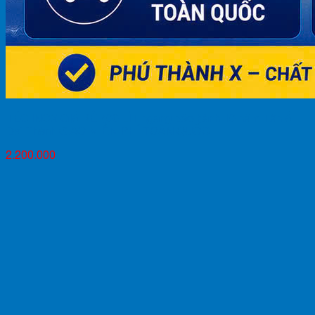
TÉC INOX GIÁ RẺ 700 LÍT ngang bảo hành 10 năm Tân Á
Đại Thành GIAO MIỄN PHÍ TOÀN QUỐC
2.200.000