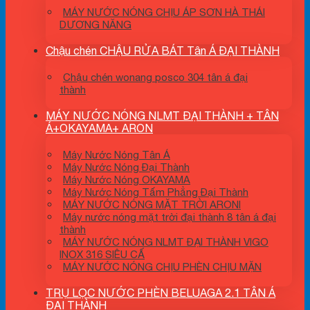
MÁY NƯỚC NÓNG CHỊU ÁP SƠN HÀ THÁI
DƯƠNG NĂNG
Chậu chén CHẬU RỬA BÁT Tân Á ĐẠI THÀNH
Chậu chén wonang posco 304 tân á đại
thành
MÁY NƯỚC NÓNG NLMT ĐẠI THÀNH + TÂN
Á+OKAYAMA+ ARON
Máy Nước Nóng Tân Á
Máy Nước Nóng Đại Thành
Máy Nước Nóng OKAYAMA
Máy Nước Nóng Tấm Phẳng Đại Thành
MÁY NƯỚC NÓNG MẶT TRỜI ARONI
Máy nước nóng mặt trời đại thành 8 tân á đại
thành
MÁY NƯỚC NÓNG NLMT ĐẠI THÀNH VIGO
INOX 316 SIÊU CẤ
MÁY NƯỚC NÓNG CHỊU PHÈN CHỊU MẶN
TRỤ LỌC NƯỚC PHÈN BELUAGA 2.1 TÂN Á
ĐẠI THÀNH