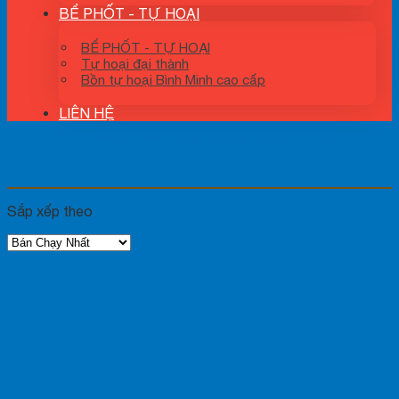
BỂ PHỐT - TỰ HOẠI
BỂ PHỐT - TỰ HOẠI
Tự hoại đại thành
Bồn tự hoại Bình Minh cao cấp
LIÊN HỆ
BỒN INOX GIÁ RẺ PHÚ THÀNH, TÂN
NGUYÊN, CAO NGUYÊN
Sắp xếp theo