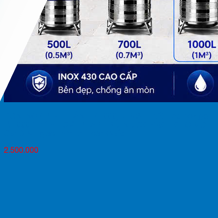
BỒN INOX PHÚ THÀNH X 1000L (1M3 1 khối) Téc inox giá
rẻ 1000 lít nằm – GIẢI PHÁP TRỮ NƯỚC SẠCH CHO MỌI
GIA ĐÌNH giao miễn phí Toàn Quốc
2.500.000