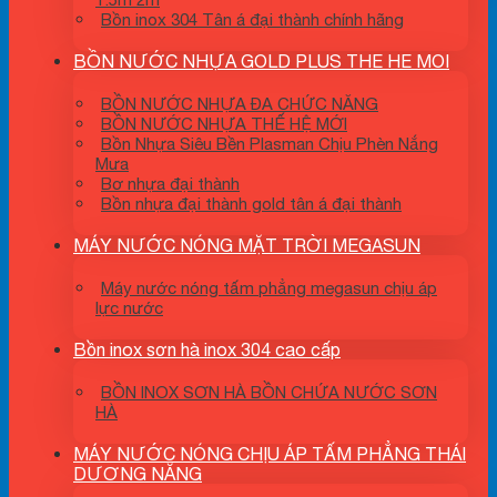
Bồn inox 304 Tân á đại thành chính hãng
BỒN NƯỚC NHỰA GOLD PLUS THE HE MOI
BỒN NƯỚC NHỰA ĐA CHỨC NĂNG
BỒN NƯỚC NHỰA THẾ HỆ MỚI
Bồn Nhựa Siêu Bền Plasman Chịu Phèn Nắng
Mưa
Bơ nhựa đại thành
Bồn nhựa đại thành gold tân á đại thành
MÁY NƯỚC NÓNG MẶT TRỜI MEGASUN
Máy nước nóng tấm phẳng megasun chịu áp
lực nước
Bồn inox sơn hà inox 304 cao cấp
BỒN INOX SƠN HÀ BỒN CHỨA NƯỚC SƠN
HÀ
MÁY NƯỚC NÓNG CHỊU ÁP TẤM PHẲNG THÁI
DƯƠNG NĂNG