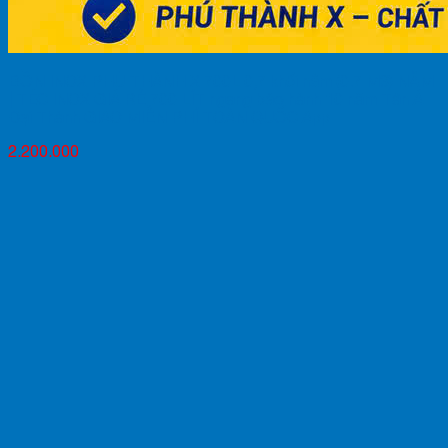
BỒN INOX PHÚ THÀNH X 700L 0,7 khối nằm (0.7 M3) NẰM
| TÉC INOX GIÁ RẺ 700 LÍT ngang bảo hành 10 năm Tân Á
Đại Thành GIAO MIỄN PHÍ TOÀN QUỐC App
2.200.000