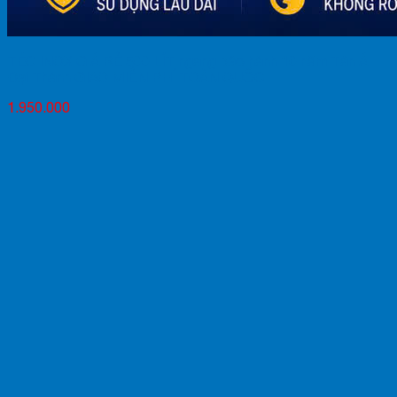
TÉC INOX GIÁ RẺ 500 LÍT ngang bảo hành 10 năm Tân Á
Đại Thành GIAO MIỄN PHÍ TOÀN QUỐC
1.950.000