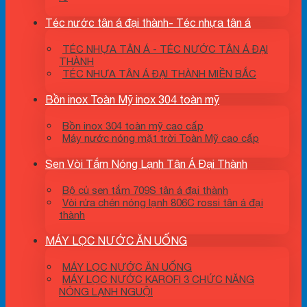
Téc nước tân á đại thành- Téc nhựa tân á
TÉC NHỰA TÂN Á - TÉC NƯỚC TÂN Á ĐẠI
THÀNH
TÉC NHƯA TÂN Á ĐẠI THÀNH MIỀN BẮC
Bồn inox Toàn Mỹ inox 304 toàn mỹ
Bồn inox 304 toàn mỹ cao cấp
Máy nước nóng mặt trời Toàn Mỹ cao cấp
Sen Vòi Tắm Nóng Lạnh Tân Á Đại Thành
Bộ củ sen tắm 709S tân á đại thành
Vòi rửa chén nóng lạnh 806C rossi tân á đại
thành
MÁY LỌC NƯỚC ĂN UỐNG
MÁY LỌC NƯỚC ĂN UỐNG
MÁY LỌC NƯỚC KAROFI 3 CHỨC NĂNG
NÓNG LẠNH NGUỘI